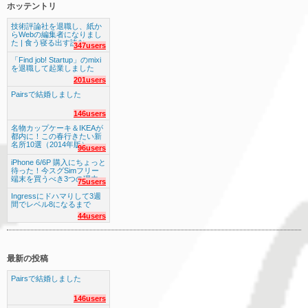
ホッテントリ
技術評論社を退職し、紙か
らWebの編集者になりまし
た | 食う寝る出す読む
347users
「Find job! Startup」のmixi
を退職して起業しました
201users
Pairsで結婚しました
146users
名物カップケーキ＆IKEAが
都内に！この春行きたい新
名所10選（2014年版）
96users
iPhone 6/6P 購入にちょっと
待った！今スグSimフリー
端末を買うべき3つの理由
75users
Ingressにドハマりして3週
間でレベル8になるまで
44users
最新の投稿
Pairsで結婚しました
146users