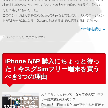
課金すればいいのか。それくらいレベル8からの道のりは長く、険しく、
そして楽しいものだった。
このエントリはガチ勢になるためのTipsなどではない。1人のエージェン
トがA8からA11になり、Darsanaを終えるまでの足跡を残してみたい。
つづきを読む →
2014 12月 16日
by ニタサカアツシ
iPhone 6/6P 購入にちょっと待っ
た！今スグSimフリー端末を買う
べき3つの理由
え！？ちょっと待って、
なんでみんなSimフ
リー端末買わないの！？
iPhone 6、iPhone 6 Plusが発売された直後で