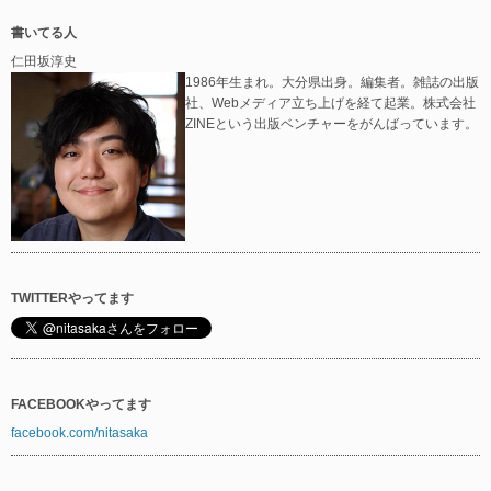
書いてる人
仁田坂淳史
1986年生まれ。大分県出身。編集者。雑誌の出版
社、Webメディア立ち上げを経て起業。株式会社
ZINEという出版ベンチャーをがんばっています。
TWITTERやってます
FACEBOOKやってます
facebook.com/nitasaka