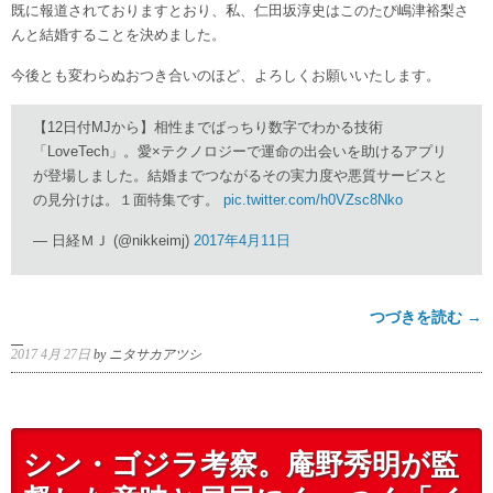
既に報道されておりますとおり、私、仁田坂淳史はこのたび嶋津裕梨さ
んと結婚することを決めました。
今後とも変わらぬおつき合いのほど、よろしくお願いいたします。
【12日付MJから】相性までばっちり数字でわかる技術
「LoveTech」。愛×テクノロジーで運命の出会いを助けるアプリ
が登場しました。結婚までつながるその実力度や悪質サービスと
の見分けは。１面特集です。
pic.twitter.com/h0VZsc8Nko
— 日経ＭＪ (@nikkeimj)
2017年4月11日
つづきを読む →
2017 4月 27日
by ニタサカアツシ
シン・ゴジラ考察。庵野秀明が監