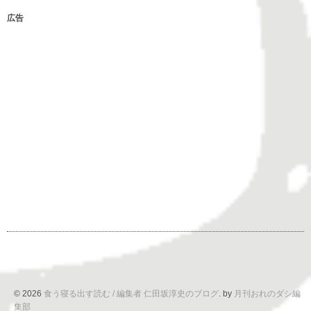
広告
© 2026
食う寝る出す読む / 編集者 仁田坂淳史のブログ
. by
月刊おれのダシ編
集部