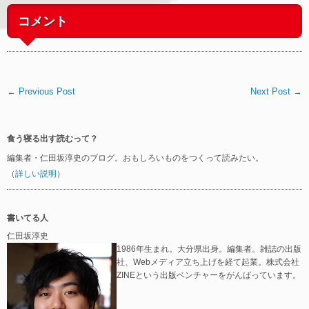
コメント
← Previous Post
Next Post →
食う寝る出す読むって？
編集者・仁田坂淳史のブログ。おもしろいものをつくって読みたい。
（
詳しい説明
）
書いてる人
仁田坂淳史
1986年生まれ。大分県出身。編集者。雑誌の出版
社、Webメディア立ち上げを経て起業。株式会社
ZINEという出版ベンチャーをがんばっています。