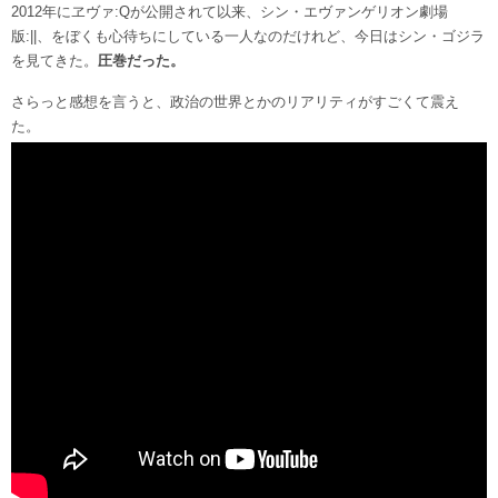
2012年にヱヴァ:Qが公開されて以来、シン・エヴァンゲリオン劇場
版:||、をぼくも心待ちにしている一人なのだけれど、今日はシン・ゴジラ
を見てきた。
圧巻だった。
さらっと感想を言うと、政治の世界とかのリアリティがすごくて震え
た。