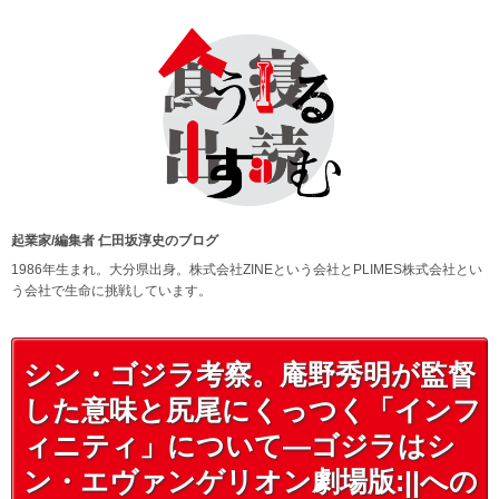
起業家/編集者 仁田坂淳史のブログ
1986年生まれ。大分県出身。株式会社ZINEという会社とPLIMES株式会社とい
う会社で生命に挑戦しています。
シン・ゴジラ考察。庵野秀明が監督
した意味と尻尾にくっつく「インフ
ィニティ」について—ゴジラはシ
ン・エヴァンゲリオン劇場版:||への