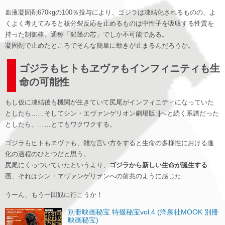
血液凝固剤670kgの100％投与により、ゴジラは凍結化されるものの、よ
くよく考えてみると核分裂反応を止めるものは中性子を吸収する性質を
持った制御棒、通称「鉛筆の芯」でしか不可能である。
凝固剤で止めたところでそんな簡単に動きが止まるんだろうか。
ゴジラもヒトもヱヴァもインフィニティも生
命の可能性
もし仮に凍結後も機関が生きていて尻尾がインフィニティになっていた
としたら……そしてシン・エヴァンゲリオン劇場版:||へと続く系譜だった
としたら。……とてもワクワクする。
ゴジラもヒトもヱヴァも、雑な言い方をすると生命の多様性における進
化の過程のひとつだと思う。
尻尾にくっついていたというより、
ゴジラから新しい生命が誕生する
画、それはシン・ヱヴァンゲリヲンへの前兆のように感じた
うーん、もう一回観に行こうか！
別冊映画秘宝 特撮秘宝vol.4 (洋泉社MOOK 別冊
映画秘宝)