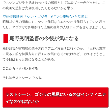
でもシンゴジラを見終わった後の感想としてはヱヴァ一色だったし、こ
の映画で監督は完全復活したんじゃないかと思う。
空想特撮映画「シン・ゴジラ」が“マジ庵野”だと話題に
昭和ゴジラの演出にも、ヤシマ作戦ならぬヤシオリ作戦もすごいと思っ
たし、ヱヴァQで多用された広角め画角の人物アップもぜんぶよかった。
庵野秀明監督の今後が気になる
庵野監督が宮崎駿の弟子方向？アニメ方面？に行くのか、「巨神兵東京
に現る」的な特撮方向に行くのか気になるのだけれど、それはそうとし
て今日はもっと気になることがある。
ここからネタバレをする
それはラストシーンである。
ラストシーン、ゴジラの尻尾にいるのはインフィニテ
ィなのではないか