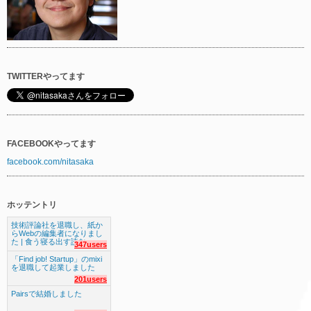
TWITTERやってます
FACEBOOKやってます
facebook.com/nitasaka
ホッテントリ
技術評論社を退職し、紙か
らWebの編集者になりまし
た | 食う寝る出す読む
347users
「Find job! Startup」のmixi
を退職して起業しました
201users
Pairsで結婚しました