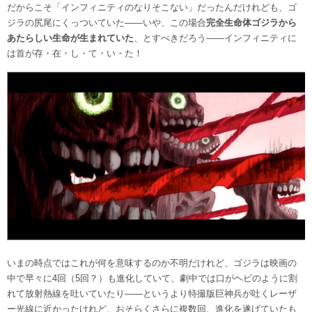
だからこそ「インフィニティのなりそこない」だったんだけれども、ゴ
ジラの尻尾にくっついていた——いや、この場合
完全生命体ゴジラから
あたらしい生命が生まれていた
、とすべきだろう——インフィニティに
は首が存・在・し・て・い・た！
いまの時点ではこれが何を意味するのか不明だけれど、ゴジラは映画の
中で早々に4回（5回？）も進化していて、劇中では口がヘビのように割
れて放射熱線を吐いていたり——というより特撮版巨神兵が吐くレーザ
ー光線に近かったけれど、おそらくさらに複数回、進化を遂げていたも