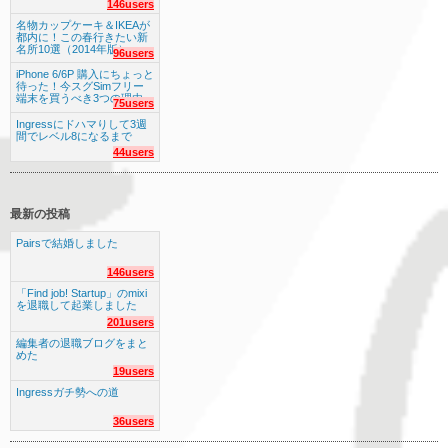
146users
名物カップケーキ＆IKEAが
都内に！この春行きたい新
名所10選（2014年版）
96users
iPhone 6/6P 購入にちょっと
待った！今スグSimフリー
端末を買うべき3つの理由
75users
Ingressにドハマりして3週
間でレベル8になるまで
44users
最新の投稿
Pairsで結婚しました
146users
「Find job! Startup」のmixi
を退職して起業しました
201users
編集者の退職ブログをまと
めた
19users
Ingressガチ勢への道
36users