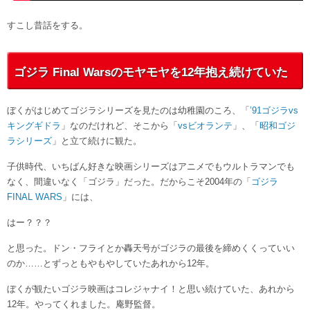
すこし昔話をする。
ゴジラ Final Warsのモヤモヤを12年抱え続けていた
ぼくがはじめてゴジラシリーズを見たのは幼稚園のころ、「
’91ゴジラvs
キングギドラ
」なのだけれど、そこから「
vsビオランテ
」、「
昭和ゴジ
ラシリーズ
」と立て続けに観た。
子供時代、いちばん好きな映画シリーズはアニメでもウルトラマンでも
なく、間違いなく「ゴジラ」だった。だからこそ2004年の「
ゴジラ
FINAL WARS
」には、
はー？？？
と思った。ドン・フライとか轟天号がゴジラの最後を締めくくっていい
のか……とずっともやもやしていたあれから12年。
ぼくが観たいゴジラ映画はコレジャナイ！と思い続けていた、あれから
12年。やってくれました。庵野監督。